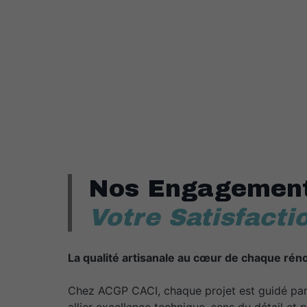
Nos Engagement
Votre Satisfacti
La qualité artisanale au cœur de chaque réno
Chez ACGP CACI, chaque projet est guidé pa
allier excellence technique, sens du détail et 