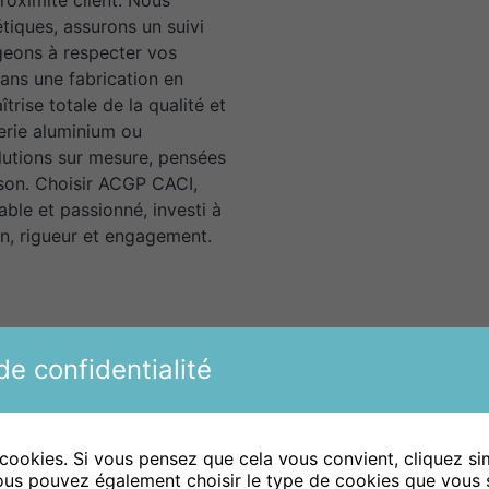
tiques, assurons un suivi
geons à respecter vos
dans une fabrication en
trise totale de la qualité et
serie aluminium ou
lutions sur mesure, pensées
ison. Choisir ACGP CACI,
iable et passionné, investi à
in, rigueur et engagement.
e confidentialité
 cookies. Si vous pensez que cela vous convient, cliquez s
URGENCES
CLIENTS SATISFAITS
ous pouvez également choisir le type de cookies que vous 