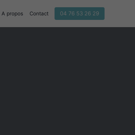
04 76 53 26 29
A propos
Contact