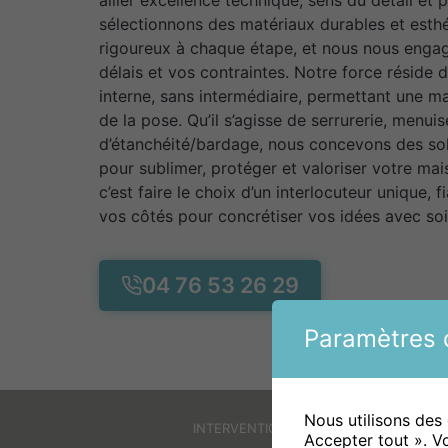
sélectionnons des matériaux durables et esthé
rigoureux à chaque étape, et nous nous enga
délais et vos contraintes. Notre force réside 
interne, sans intermédiaire, permettant une maî
de la pose. Qu’il s’agisse de serrurerie, menui
d’étanchéité/bardage, nous concevons des so
pour sublimer, protéger et valoriser votre ma
c’est faire le choix d’un interlocuteur unique, f
vos côtés pour concrétiser vos idées avec so
04 76 53 26 29
Paramètres d
Nous utilisons des
INTERVENTIONS
Accepter tout ». V