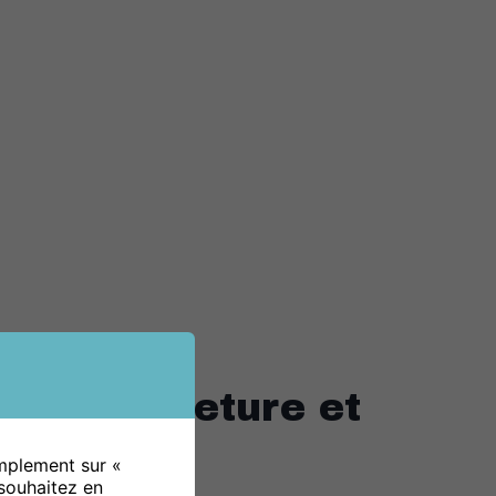
 de Fermeture et
n Vitrée
implement sur «
souhaitez en