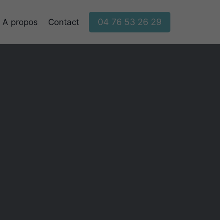
04 76 53 26 29
A propos
Contact