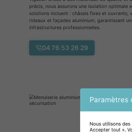
précis, nous assurons une isolation optimale 
solutions incluent : châssis fixes et ouvrants,
rideaux et façades aluminium, garantissant un
infrastructures professionnelles.
04 76 53 26 29
Paramètres d
Nous utilisons des
Accepter tout ». V